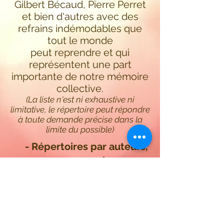
Gilbert Bécaud, Pierre Perret
et bien d'autres avec des
refrains indémodables que
tout le monde
peut reprendre et qui
représentent une part
importante de notre mémoire
collective.
(La liste n'est ni exhaustive ni
limitative, le répertoire peut répondre
à toute demande précise dans la
limite du possible)
- Répertoires par auteurs,
avec ou sans panachage
ou
- Répertoires
thématiques