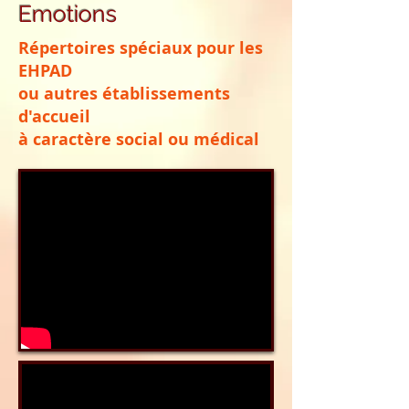
Emotions
Répertoires spéciaux pour les
EHPAD
ou autres établissements
d'accueil
à caractère social ou médical