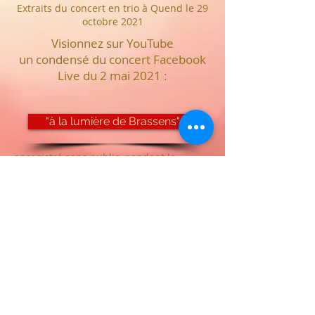
Extraits du concert en trio à Quend le 29
octobre 2021
Visionnez sur YouTube
un condensé du concert Facebook
Live du 2 mai 2021 :
"à la lumière de Brassens"
enregistré sans public, pendant le
confinement.
Francis WEILL, en plus de son
répertoire personnel, connaît un
très grand nombre d'œuvres
venant des meilleurs auteurs de la
chanson francophone qu'il peut
adapter à toutes les circonstances
et à tous les types de publics, pour
tous les types de manifestations:
spectacles, cabarets, fêtes